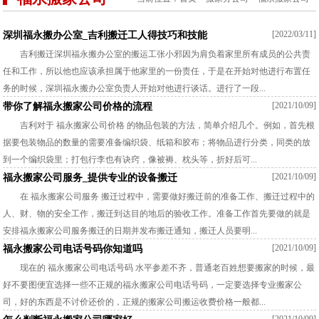
[2022/03/11]
深圳福永搬办公室_吉利搬迁工人得技巧和技能
吉利搬迁深圳福永搬办公室的搬运工张小邪因为肩负着家里所有成员的公共责
任和工作，所以他也应该承担属于他家里的一份责任，于是在开始对他进行布置任
务的时候，深圳福永搬办公室负责人开始对他进行谈话。进行了一段...
[2021/10/09]
带你了解福永搬家公司价格的流程
吉利对于 福永搬家公司价格 的物品包装的方法，简单介绍几个。例如，首先根
据要包装物品的数量的需要准备编织袋、纸箱和胶布；将物品进行分类，同类的放
到一个编织袋里；打包行李也有诀窍，像被褥、枕头等，折好后可...
[2021/10/09]
福永搬家公司服务_提供专业的设备搬迁
在 福永搬家公司服务 搬迁过程中，需要做好搬迁前的准备工作、搬迁过程中的
人、财、物的安全工作，搬迁到达目的地后的验收工作。准备工作首先要做的就是
安排福永搬家公司服务搬迁的日期并发布搬迁通知，搬迁人员要明...
[2021/10/09]
福永搬家公司电话号码你知道吗
现在的 福永搬家公司电话号码 水平参差不齐，普通老百姓想要搬家的时候，最
好不要图便宜选择一些不正规的福永搬家公司电话号码，一定要选择专业搬家公
司，好的东西是不讨价还价的，正规的搬家公司搬运收费价格一般都...