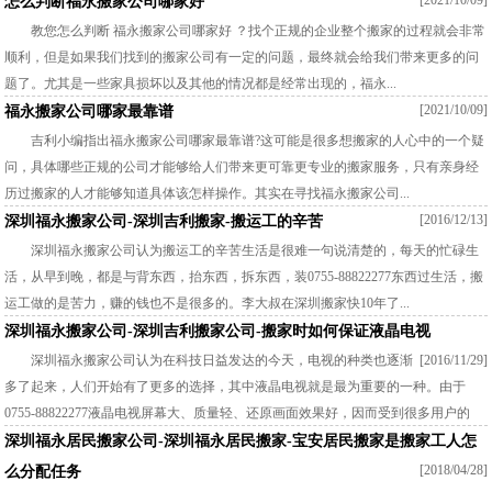
[2021/10/09]
怎么判断福永搬家公司哪家好
教您怎么判断 福永搬家公司哪家好 ？找个正规的企业整个搬家的过程就会非常
顺利，但是如果我们找到的搬家公司有一定的问题，最终就会给我们带来更多的问
题了。尤其是一些家具损坏以及其他的情况都是经常出现的，福永...
[2021/10/09]
福永搬家公司哪家最靠谱
吉利小编指出福永搬家公司哪家最靠谱?这可能是很多想搬家的人心中的一个疑
问，具体哪些正规的公司才能够给人们带来更可靠更专业的搬家服务，只有亲身经
历过搬家的人才能够知道具体该怎样操作。其实在寻找福永搬家公司...
[2016/12/13]
深圳福永搬家公司-深圳吉利搬家-搬运工的辛苦
深圳福永搬家公司认为搬运工的辛苦生活是很难一句说清楚的，每天的忙碌生
活，从早到晚，都是与背东西，抬东西，拆东西，装0755-88822277东西过生活，搬
运工做的是苦力，赚的钱也不是很多的。李大叔在深圳搬家快10年了...
深圳福永搬家公司-深圳吉利搬家公司-搬家时如何保证液晶电视
深圳福永搬家公司认为在科技日益发达的今天，电视的种类也逐渐
[2016/11/29]
多了起来，人们开始有了更多的选择，其中液晶电视就是最为重要的一种。由于
0755-88822277液晶电视屏幕大、质量轻、还原画面效果好，因而受到很多用户的
欢...
深圳福永居民搬家公司-深圳福永居民搬家-宝安居民搬家是搬家工人怎
[2018/04/28]
么分配任务