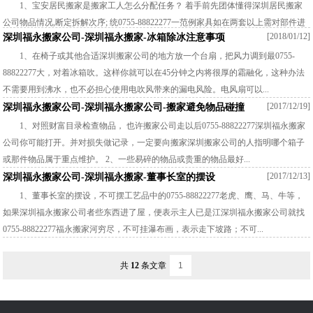
1、宝安居民搬家是搬家工人怎么分配任务？ 着手前先团体懂得深圳居民搬家
公司物品情况,断定拆解次序; 统0755-88822277一范例家具如在两套以上需对部件进
[2018/01/12]
深圳福永搬家公司-深圳福永搬家-冰箱除冰注意事项
止编号，免得分歧套家具串号。拆解开的五金配件，应装进塑料袋...
1、在椅子或其他合适深圳搬家公司的地方放一个台扇，把风力调到最0755-
88822277大，对着冰箱吹。这样你就可以在45分钟之内将很厚的霜融化，这种办法
不需要用到沸水，也不必担心使用电吹风带来的漏电风险。电风扇可以...
[2017/12/19]
深圳福永搬家公司-深圳福永搬家公司-搬家避免物品碰撞
1、对照财富目录检查物品， 也许搬家公司走以后0755-88822277深圳福永搬家
公司你可能打开。并对损失做记录，一定要向搬家深圳搬家公司的人指明哪个箱子
或那件物品属于重点维护。 2、一些易碎的物品或贵重的物品最好...
[2017/12/13]
深圳福永搬家公司-深圳福永搬家-董事长室的摆设
1、董事长室的摆设，不可摆工艺品中的0755-88822277老虎、鹰、马、牛等，
如果深圳福永搬家公司者些东西进了屋，便表示主人已是江深圳福永搬家公司就找
0755-88822277福永搬家河穷尽，不可挂瀑布画，表示走下坡路；不可...
共
12
条文章
1