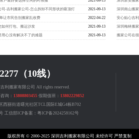
_客户最好要选择空闲的时候搬
2021-09-13
深圳新安搬家
公司-吉利搬家公司-怎么拆卸不同形状的吸顶灯
2021-09-13
深圳南山搬家
下单让市民告别搬家乱收费
2022-04-22
安心贴心吉
您如何打包、搬运沙发
2021-09-13
深圳梅林搬家
要用心没有解决不了的难题
2021-09-13
搬家公司在
822277（10线）
深圳吉利搬家有限公司 All rights reserved.
咨询：
13808803455
假期值班：
13802229852
西丽街道曙光社区TCL国际E城G4栋B702
88号 工信部ICP备案：
粤ICP备2024258162号
版权所有 © 2000-2025 深圳吉利搬家有限公司 未经许可 严禁复制