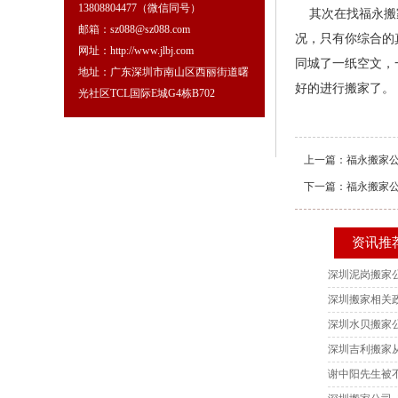
13808804477（微信同号）
其次在找福永搬家
邮箱：sz088@sz088.com
况，只有你综合的
网址：http://www.jlbj.com
同城了一纸空文，
地址：广东深圳市南山区西丽街道曙
好的进行搬家了。
光社区TCL国际E城G4栋B702
上一篇：
福永搬家
下一篇：
福永搬家
资讯推
深圳泥岗搬家公
深圳搬家相关
深圳水贝搬家
深圳吉利搬家
谢中阳先生被