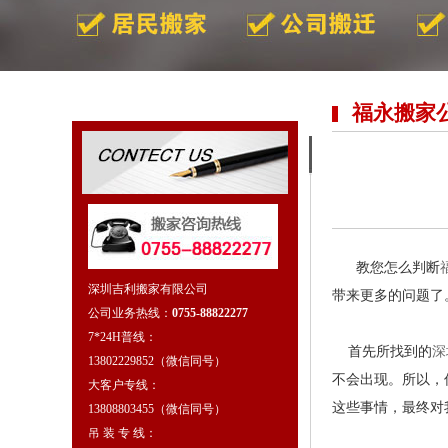
福永搬家
教您怎么判断
深圳吉利搬家有限公司
带来更多的问题了
公司业务热线：
0755-88822277
7*24H普线：
首先所找到的
深
13802229852（微信同号）
不会出现。所以，
大客户专线：
这些事情，最终对
13808803455（微信同号）
吊 装 专 线：