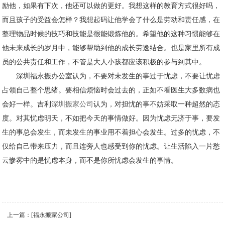
励他，如果有下次，他还可以做的更好。我想这样的教育方式很好吗，
而且孩子的受益会怎样？我想起码让他学会了什么是劳动和责任感，在
整理物品时候的技巧和技能是很能锻炼他的。希望他的这种习惯能够在
他未来成长的岁月中，能够帮助到他的成长劳逸结合。也是家里所有成
员的公共责任和工作，不管是大人小孩都应该积极的参与到其中。
深圳福永搬办公室认为，不要对未发生的事过于忧虑，不要让忧虑
占领自己整个思绪。要相信烦恼时会过去的，正如不看医生大多数病也
会好一样。吉利
深圳搬家公司
认为，对担忧的事不妨采取一种超然的态
度。对其忧虑明天，不如把今天的事情做好。因为忧虑无济于事，要发
生的事总会发生，而未发生的事业用不着担心会发生。过多的忧虑，不
仅给自己带来压力，而且连旁人也感受到你的忧虑。让生活陷入一片愁
云惨雾中的是忧虑本身，而不是你所忧虑会发生的事情。
上一篇：
[福永搬家公司]