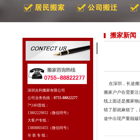
搬家新闻
在深圳，长途搬家
深圳吉利搬家有限公司
搬家户户在需要注
公司业务热线：
0755-88822277
线上面还是搬家物
7*24H普线：
错了那就麻烦了，
13802229852（微信同号）
途中出现严重颠簸
大客户专线：
13808803455（微信同号）
吊 装 专 线：