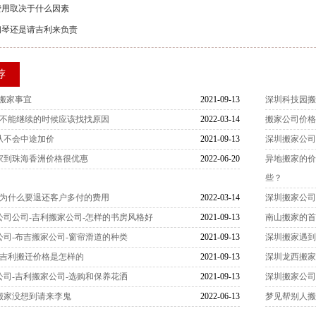
费用取决于什么因素
钢琴还是请吉利来负责
荐
搬家事宜
2021-09-13
深圳科技园搬
_不能继续的时候应该找找原因
2022-03-14
搬家公司价
从不会中途加价
2021-09-13
深圳搬家公司
家到珠海香洲价格很优惠
2022-06-20
异地搬家的
些？
_为什么要退还客户多付的费用
2022-03-14
深圳搬家公司
公司公司-吉利搬家公司-怎样的书房风格好
2021-09-13
南山搬家的
司-布吉搬家公司-窗帘滑道的种类
2021-09-13
深圳搬家遇到
_吉利搬迁价格是怎样的
2021-09-13
深圳龙西搬家
司-吉利搬家公司-选购和保养花洒
2021-09-13
深圳搬家公
搬家没想到请来李鬼
2022-06-13
梦见帮别人搬