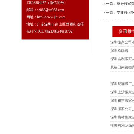
13808804477（微信同号）
上一篇：
单身搬家
邮箱：sz088@sz088.com
下一篇：
专业搬运
网址：http://www.jlbj.com
地址：广东深圳市南山区西丽街道曙
资讯推
光社区TCL国际E城G4栋B702
深圳搬家公司-
深圳松岗搬厂
深圳吉利搬家
从福田南路搬
深圳观澜搬厂
深圳上沙搬家
深圳布吉搬家公
深圳搬家公司
深圳梅林搬家公
找来吉利龙岗