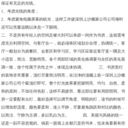
保证有充足的光线。
1、考虑光线的角度；
2、考虑避免电脑屏幕的眩光，这样工作疲深圳上沙搬家公司公司倦时
还可以凭窗远眺以休息一下眼睛。
二、不是所有年轻人的空间足够大到可以单辟一间作为书房，这就需考
虑充分利用空间。与客厅合一，就必须将区域划分合理，协调统一。客
厅一般划分为就餐区、会客区和学习区。学习区应靠近客厅某一隅且大
小适宜，简洁、宽敞明亮。各个局部区域的美化格调要与全区的美化基
调一致，使个性寓于共性之中，体现总体协调。
三、书房里灯
的装饰非常重要，顶灯尽量简洁明亮，在洁净的顶棚上装一深圳上沙搬
家公司公司个吸顶灯即可。整个灯光效果要把握明亮、均匀、自然、柔
和的原则，不加任何色彩，这样不易疲劳。重点部位要有局部照明。书
房一定要配有台灯，最好选择可以调节角度、明暗的灯，读书的时候可
以增加舒适度。颜色要柔和，使人平静，尽量避免跳跃和对比的颜色，
以简洁、宁静为主调，多以乳白为主。
四、美观与风格的统一
还是一刻不容忽视的。倘若一面墙上全都只是些书本，也未免看着有些