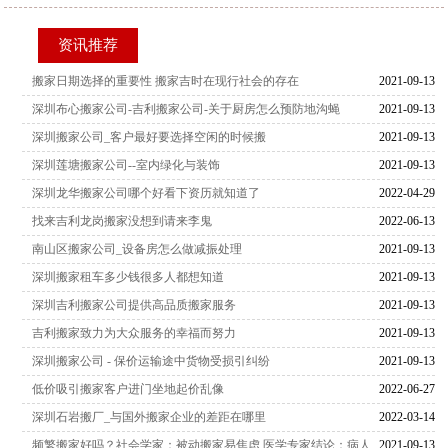
资讯推荐
搬家日期选择的重要性 搬家吉时在现行社会的存在
2021-09-13
深圳布心搬家公司-吉利搬家公司-关于厨房怎么预防地沟蝇
2021-09-13
深圳搬家公司_客户最好要选择空闲的时候搬
2021-09-13
深圳莲塘搬家公司--室内绿化与装饰
2021-09-13
深圳龙华搬家公司哪个好看下资历就知道了
2022-04-29
找来吉利龙岗搬家没想到请来李鬼
2022-06-13
南山区搬家公司_设备房怎么做减振处理
2021-09-13
深圳搬家租车多少钱很多人都想知道
2021-09-13
深圳吉利搬家公司提供高品质搬家服务
2021-09-13
吉利搬家致力为大众服务的幸福而努力
2021-09-13
深圳搬家公司 - 保价运输途中货物受损引纠纷
2021-09-13
低价吸引搬家客户进门坐地起价乱像
2022-06-27
深圳石岩搬厂_与国外搬家企业的差距在哪里
2022-03-14
频繁搬家好吗？社会学家：被动搬家易焦虑 医学专家结论：病人
2021-09-13