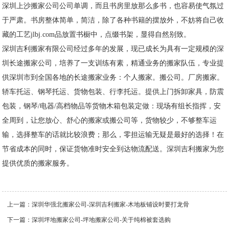
深圳上沙搬家公司公司单调，而且书房里放那么多书，也容易使气氛过
于严肃。书房整体简单，简洁，除了各种书籍的摆放外，不妨将自己收
藏的工艺jlbj.com品放置书橱中，点缀书架，显得自然别致。
深圳吉利搬家有限公司经过多年的发展，现已成长为具有一定规模的深
圳长途搬家公司，培养了一支训练有素，精通业务的搬家队伍，专业提
供深圳市到全国各地的长途搬家业务：个人搬家。搬公司。厂房搬家。
轿车托运、钢琴托运、货物包装、行李托运。提供上门拆卸家具，防震
包装，钢琴/电器/高档物品等货物木箱包装定做：现场有组长指挥，安
全周到，让您放心、舒心的搬家或搬公司等，货物较少，不够整车运
输，选择整车的话就比较浪费；那么，零担运输无疑是最好的选择！在
节省成本的同时，保证货物准时安全到达物流配送。深圳吉利搬家为您
提供优质的搬家服务。
上一篇：
深圳华强北搬家公司-深圳吉利搬家-木地板铺设时要打龙骨
下一篇：
深圳坪地搬家公司-坪地搬家公司-关于纯棉被套选购