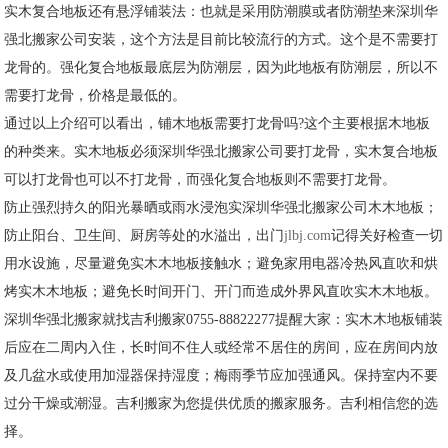
实木复合地板还有悬浮铺装法：也就是采用防潮膜或者防潮垫来深圳华
强北搬家公司安装，这个方法是目前比较流行的方式。这个是不需要打
龙骨的。强化复合地板最底层为防潮层，因为此地板有防潮层，所以不
需要打龙骨，价格是最低的。
通过以上介绍可以看出，铺木地板需要打龙骨吗?这个主要根据木地板
的种类来。实木地板必须深圳华强北搬家公司要打龙骨，实木复合地板
可以打龙骨也可以不打龙骨，而强化复合地板则不需要打龙骨。
防止强烈持久的阳光暴晒或雨水浸泡实深圳华强北搬家公司木木地板；
防止阳台、卫生间、厨房等处的水溢出，出门
jlbj.com
记得关好检查一切
用水设施，尽量避免实木木地板接触水；避免家用电器冷热风直吹和烘
烤实木木地板；避免长时间开门、开门而造成外界风直吹实木木地板。
深圳华强北搬家就找吉利搬家0755-88822277提醒大家：实木木地板铺装
后应在二周内入住，长时间不住人或经常不居住的房间，应在房间内放
及几盆水或使用加湿器保持湿度；梅雨季节应加强通风。保持室内不要
过分干燥或潮湿。吉利搬家为您提供优质的搬家服务。吉利相信您的选
择。