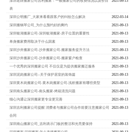
深圳老牌搬家公司吉利搬家：一般搬家公司的收费情况以及价目
2021-09-13
表
深圳公明搬厂_大家来看看跟客户的纠纷怎么解决
2022-03-14
深圳搬钢琴公司_为什么预约好的爽约
2021-09-13
深圳银湖搬家公司-深圳银湖搬家-房子位置的重要性
2021-09-13
单身搬家费用取决于什么因素
2021-09-13
深圳沙井搬家公司-沙井搬家公司-搬家服务提升方法
2021-09-13
深圳沙井搬家公司-沙井搬家公司-搬家窗户检查
2021-09-13
一个优秀的深圳搬家公司 不仅仅是为提供搬家搬迁服务
2021-09-13
深圳泥岗搬家公司--关于保护居室的装饰篇
2021-09-13
深圳黄木岗搬家公司-黄木岗搬家公司-浅析搬家有哪些类型
2021-09-13
深圳南头搬家公司-南头搬家-烤箱清洗问题
2021-09-13
细心沟通让深圳搬家更专业更完善
2021-09-13
深圳吉利搬家公司提醒 消费者与搬家公司合作前要注意搬家公司
2021-09-13
合同
深圳南山搬家公司_吉利表示门板的整洁和光亮要保持
2021-09-13
深圳搬家 深圳搬家 怎么选择搬家公司
2021-09-13