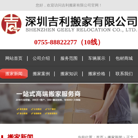
您好，欢迎访问吉利搬家有限公司官网！
0755-88822277（10线）
网站首页
公司介绍
服务范围
车辆展示
包材商城
搬家新闻
搬家案例
搬家知识
搬家价格
联系我们
搬家新闻
当前位置：
首页
>
搬家新闻
> 正文