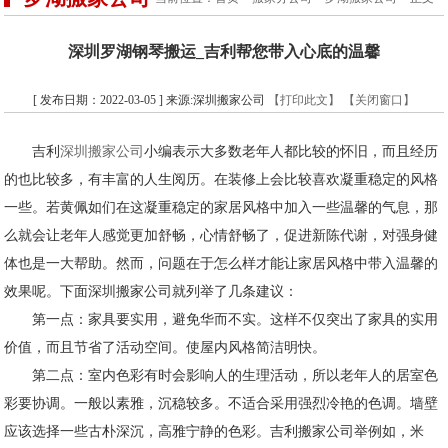
深圳罗湖钢琴搬运_吉利帮您带入心底的温馨
[ 发布日期：2022-03-05 ] 来源:深圳搬家公司
【打印此文】
【关闭窗口】
吉利
深圳搬家公司
小编表示大多数老年人都比较的怀旧，而且经历
的也比较多，有丰富的人生阅历。在装修上会比较喜欢凝重稳定的风格
一些。若黄佩如们在这凝重稳定的家居风格中加入一些温馨的气息，那
么就会让老年人感觉更加舒畅，心情舒畅了，促进新陈代谢，对强身健
体也是一大帮助。然而，问题在于怎么样才能让家居风格中带入温馨的
效果呢。下面深圳搬家公司就列举了几条建议：
第一点：家具要实用，避免华而不实。这样不仅突出了家具的实用
价值，而且节省了活动空间。使屋内风格简洁明快。
第二点：室内色彩有时会影响人的生理活动，所以老年人的居室色
彩要协调。一般以素雅，沉稳较多。不适合采用强烈冷艳的色调。墙壁
应该选择一些古朴深沉，高雅宁静的色彩。吉利搬家公司举例如，米