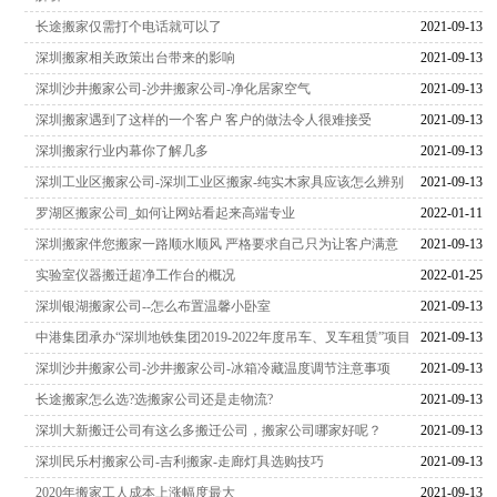
长途搬家仅需打个电话就可以了
2021-09-13
深圳搬家相关政策出台带来的影响
2021-09-13
深圳沙井搬家公司-沙井搬家公司-净化居家空气
2021-09-13
深圳搬家遇到了这样的一个客户 客户的做法令人很难接受
2021-09-13
深圳搬家行业内幕你了解几多
2021-09-13
深圳工业区搬家公司-深圳工业区搬家-纯实木家具应该怎么辨别
2021-09-13
罗湖区搬家公司_如何让网站看起来高端专业
2022-01-11
深圳搬家伴您搬家一路顺水顺风 严格要求自己只为让客户满意
2021-09-13
实验室仪器搬迁超净工作台的概况
2022-01-25
深圳银湖搬家公司--怎么布置温馨小卧室
2021-09-13
中港集团承办“深圳地铁集团2019-2022年度吊车、叉车租赁”项目
2021-09-13
深圳沙井搬家公司-沙井搬家公司-冰箱冷藏温度调节注意事项
2021-09-13
长途搬家怎么选?选搬家公司还是走物流?
2021-09-13
深圳大新搬迁公司有这么多搬迁公司，搬家公司哪家好呢？
2021-09-13
深圳民乐村搬家公司-吉利搬家-走廊灯具选购技巧
2021-09-13
2020年搬家工人成本上涨幅度最大
2021-09-13