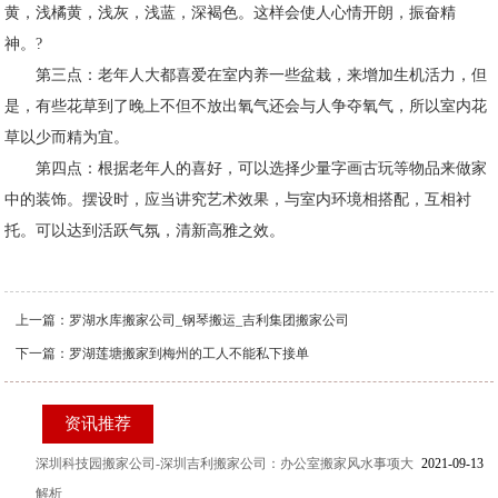
黄，浅橘黄，浅灰，浅蓝，深褐色。这样会使人心情开朗，振奋精
神。?
第三点：老年人大都喜爱在室内养一些盆栽，来增加生机活力，但
是，有些花草到了晚上不但不放出氧气还会与人争夺氧气，所以室内花
草以少而精为宜。
第四点：根据老年人的喜好，可以选择少量字画古玩等物品来做家
中的装饰。摆设时，应当讲究艺术效果，与室内环境相搭配，互相衬
托。可以达到活跃气氛，清新高雅之效。
上一篇：
罗湖水库搬家公司_钢琴搬运_吉利集团搬家公司
下一篇：
罗湖莲塘搬家到梅州的工人不能私下接单
资讯推荐
深圳科技园搬家公司-深圳吉利搬家公司：办公室搬家风水事项大
2021-09-13
解析