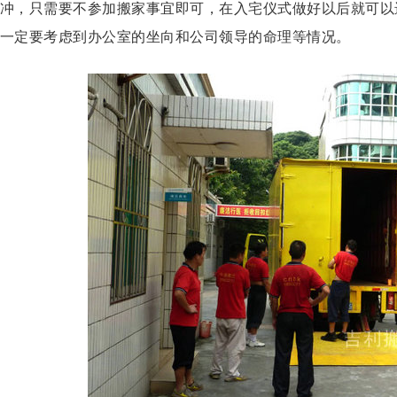
冲，只需要不参加搬家事宜即可，在入宅仪式做好以后就可以
一定要考虑到办公室的坐向和公司领导的命理等情况。