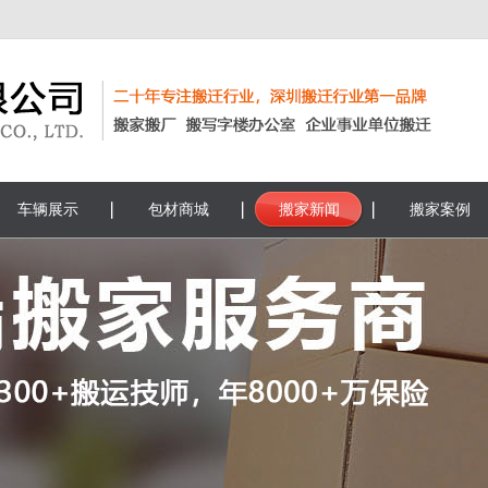
车辆展示
包材商城
搬家新闻
搬家案例