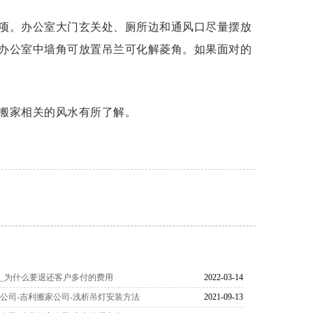
项。办公室大门玄关处、厕所边和通风口尽量摆放
办公室中墙角可放置吊兰可化解菱角。如果面对的
搬家相关的风水有所了解。
_为什么要退还客户多付的费用
2022-03-14
公司-吉利搬家公司-浅析吊灯安装方法
2021-09-13