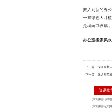
搬入到新的办公
一些绿色大叶植
是墙面或玻璃，
办公室搬家风水
上一篇：
深圳大新
下一篇：
深圳科苑
资讯推
深圳搬家 深圳
深圳搬家公司