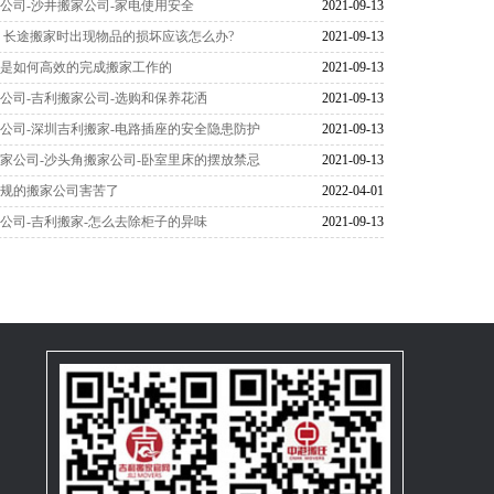
公司-沙井搬家公司-家电使用安全
2021-09-13
 长途搬家时出现物品的损坏应该怎么办?
2021-09-13
司是如何高效的完成搬家工作的
2021-09-13
公司-吉利搬家公司-选购和保养花洒
2021-09-13
公司-深圳吉利搬家-电路插座的安全隐患防护
2021-09-13
家公司-沙头角搬家公司-卧室里床的摆放禁忌
2021-09-13
正规的搬家公司害苦了
2022-04-01
公司-吉利搬家-怎么去除柜子的异味
2021-09-13