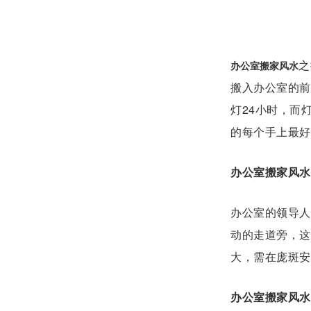
之
办公室搬家风水
搬入办公室的前
灯24小时，而
的每个手上最好
办公室搬家风水
办公室的领导人
动的走道旁，这
大，需在庞斑安
办公室搬家风水