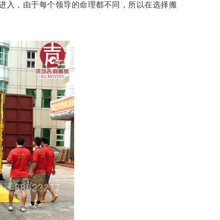
进入，由于每个领导的命理都不同，所以在选择搬