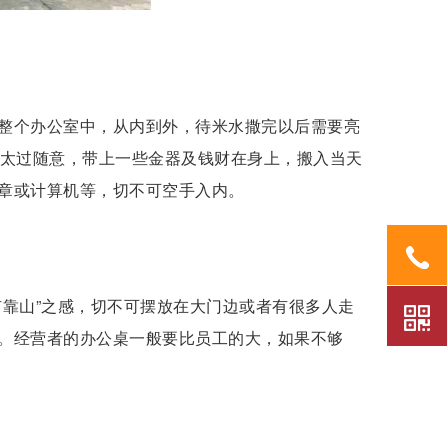
整个办公室中，从内到外，待米水撒完以后需要亮
得太过随意，带上一些金器及钱财在身上，搬入当天
章或计算机等，切不可空手入内。
靠山”之感，切不可摆放在大门边或者有很多人走
。经营者的办公桌一般要比员工的大，如果不够