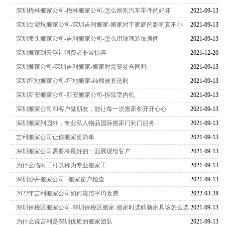
深圳梅林搬家公司-梅林搬家公司-怎么辨别汽车零件的好坏
2021-09-13
深圳白泥坑搬家公司-深圳吉利搬家-搬家对于家庭的影响真不小
2021-09-13
深圳澳头搬家公司-吉利搬家公司-怎么用玻璃装饰房间
2021-09-13
深圳搬家到云浮让消费者非常惊喜
2021-12-20
深圳搬家公司-深圳吉利搬家-搬家时需要签合同吗
2021-09-13
深圳坪地搬家公司-坪地搬家-纯棉被套选购
2021-09-13
深圳新安搬家公司-新安搬家公司-拆除室内机
2021-09-13
深圳搬家公司和客户做朋友，能让每一次搬家都开开心心
2021-09-13
深圳搬家到国外，专业私人物品国际搬家门到门服务
2021-09-13
吉利搬家公司让你搬家更简单
2021-09-13
深圳搬家公司需要将最好的一面展现给客户
2021-09-13
为什么临时工可以称为专业搬家工
2021-09-13
深圳沙井搬家公司--搬家窗户检查
2021-09-13
2022年吉利搬家公司如何规范平均收费
2022-03-28
深圳保税区搬家公司-深圳保税区搬家-搬家时选购新家具该怎么选
2021-09-13
为什么说吉利是深圳优质的搬家团队
2021-09-13