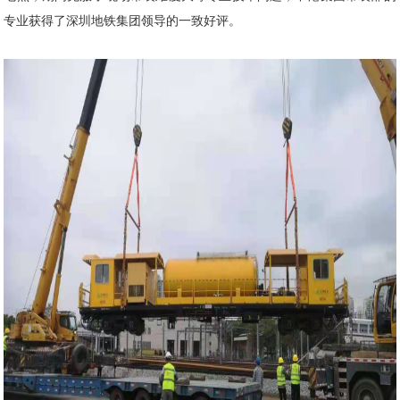
专业获得了深圳地铁集团领导的一致好评。