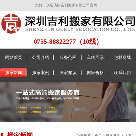
您好，欢迎访问吉利搬家有限公司官网！
0755-88822277（10线）
网站首页
公司介绍
服务范围
车辆展示
包材商城
搬家新闻
搬家案例
搬家知识
搬家价格
联系我们
搬家新闻
当前位置：
首页
>
搬家新闻
> 正文