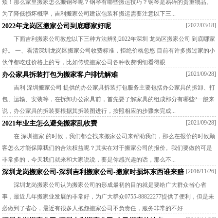
烦！那么家里搬家怎么搬钢琴呢？钢琴有哪些搬运技巧？钢琴是易碎的贵重物品。
为了降低损坏概率，吉利搬家公司建议包装和搬运需要注意以下三...
[2022/03/18]
2022年龙岗区搬家公司到底哪家好呢
下面吉利搬家公司教您以下三种方法辨别2022年深圳 龙岗区搬家公司 到底哪家
好。 一、看清深圳龙岗区搬家公司收费标准，拒绝价格忽悠 目前有许多搬过家的小
伙伴都吃过价格上的亏，比如传统搬家公司各种收费明细看得眼...
[2021/09/28]
办公家具拆装打包为搬家客户排忧解难
吉利 深圳搬家公司 提供的办公家具拆装打包服务主要包括办公家具的拆卸、打
包、运输、安装等，在拆卸办公家具前，首先要了解家具的组成部分有哪些?一般来
说，办公家具的拆装要根据其拆装图进行，按照相应的步骤来完成...
[2021/09/28]
2021年业主怎么避免搬家乱收费
在 深圳搬家 的时候，我们都会找来搬家公司来帮助我们，那么在报价的时候顾
客怎么才能保障我们的合法权益呢？其实在对于搬家公司的报价。我们要做的可是
非常多的，今天我们就来和大家说说，要是你感兴趣的话，那么不...
[2016/11/26]
深圳龙岗搬家公司-深圳吉利搬家公司-搬家时损坏东西谁来赔
深圳龙岗搬家公司认为搬家公司的形成最初的目的就是要给广大群众省心省
事，最近几年搬家业发展的非常好，为广大群众0755-88822277提供了便利，但是未
必做到了省心，最近有很多人抱怨搬家公司不负责任，服务非常的不好...