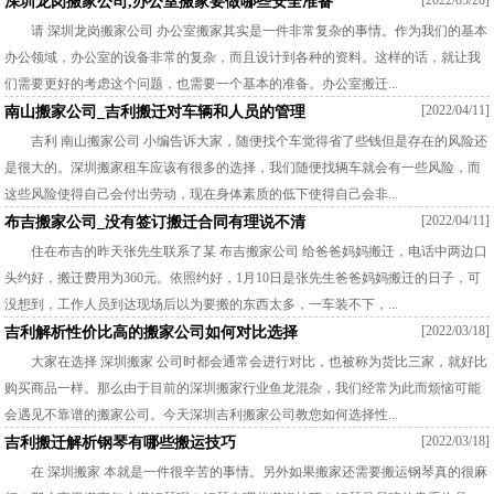
[2022/05/20]
深圳龙岗搬家公司,办公室搬家要做哪些安全准备
请 深圳龙岗搬家公司 办公室搬家其实是一件非常复杂的事情。作为我们的基本
办公领域，办公室的设备非常的复杂，而且设计到各种的资料。这样的话，就让我
们需要更好的考虑这个问题，也需要一个基本的准备。办公室搬迁...
[2022/04/11]
南山搬家公司_吉利搬迁对车辆和人员的管理
吉利 南山搬家公司 小编告诉大家，随便找个车觉得省了些钱但是存在的风险还
是很大的。深圳搬家租车应该有很多的选择，我们随便找辆车就会有一些风险，而
这些风险使得自己会付出劳动，现在身体素质的低下使得自己会非...
[2022/04/11]
布吉搬家公司_没有签订搬迁合同有理说不清
住在布吉的昨天张先生联系了某 布吉搬家公司 给爸爸妈妈搬迁，电话中两边口
头约好，搬迁费用为360元。依照约好，1月10日是张先生爸爸妈妈搬迁的日子，可
没想到，工作人员到达现场后以为要搬的东西太多，一车装不下，...
[2022/03/18]
吉利解析性价比高的搬家公司如何对比选择
大家在选择 深圳搬家 公司时都会通常会进行对比，也被称为货比三家，就好比
购买商品一样。那么由于目前的深圳搬家行业鱼龙混杂，我们经常为此而烦恼可能
会遇见不靠谱的搬家公司。今天深圳吉利搬家公司教您如何选择性...
[2022/03/18]
吉利搬迁解析钢琴有哪些搬运技巧
在 深圳搬家 本就是一件很辛苦的事情。另外如果搬家还需要搬运钢琴真的很麻