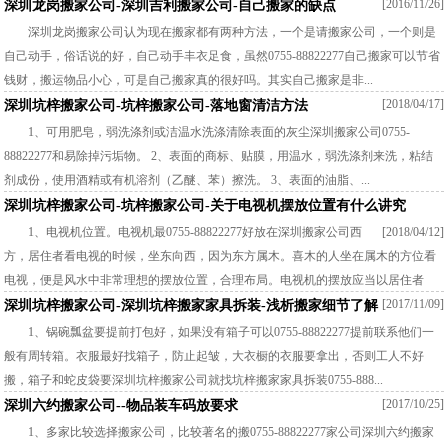
[2016/11/26]
深圳龙岗搬家公司-深圳吉利搬家公司-自己搬家的缺点
深圳龙岗搬家公司认为现在搬家都有两种方法，一个是请搬家公司，一个则是
自己动手，俗话说的好，自己动手丰衣足食，虽然0755-88822277自己搬家可以节省
钱财，搬运物品小心，可是自己搬家真的很好吗。其实自己搬家是非...
[2018/04/17]
深圳坑梓搬家公司-坑梓搬家公司-落地窗清洁方法
1、可用肥皂，弱洗涤剂或洁温水洗涤清除表面的灰尘深圳搬家公司0755-
88822277和易除掉污垢物。 2、表面的商标、贴膜，用温水，弱洗涤剂来洗，粘结
剂成份，使用酒精或有机溶剂（乙醚、苯）擦洗。 3、表面的油脂、...
深圳坑梓搬家公司-坑梓搬家公司-关于电视机摆放位置有什么讲究
1、电视机位置。电视机最0755-88822277好放在深圳搬家公司西
[2018/04/12]
方，居住者看电视的时候，坐东向西，因为东方属木。喜木的人坐在属木的方位看
电视，便是风水中非常理想的摆放位置，合理布局。电视机的摆放应当以居住者
所...
[2017/11/09]
深圳坑梓搬家公司-深圳坑梓搬家家具拆装-浅析搬家细节了解
1、锅碗瓢盆要提前打包好，如果没有箱子可以0755-88822277提前联系他们一
般有周转箱。衣服最好找箱子，防止起皱，大衣橱的衣服要拿出，否则工人不好
搬，箱子和蛇皮袋要深圳坑梓搬家公司就找坑梓搬家家具拆装0755-888...
[2017/10/25]
深圳六约搬家公司--物品装车码放要求
1、多家比较选择搬家公司，比较著名的搬0755-88822277家公司深圳六约搬家