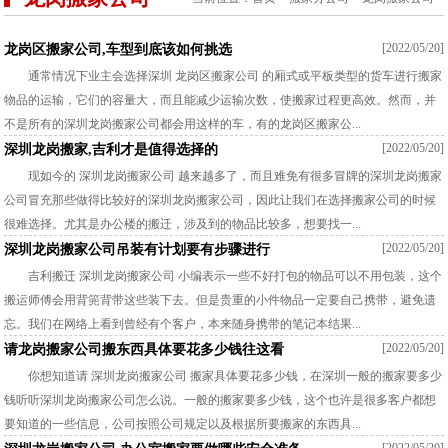
[2022/05/20]
龙岗区搬家公司,车型到底该如何挑选
通常情况下业主会选择深圳 龙岗区搬家公司 的厢式或平板类型的货车进行搬家
物品的运输，它们的容量大，而且能减少运输次数，使搬家过程更高效。然而，并
不是所有的深圳龙岗搬家公司都会用这样的车，有的龙岗区搬家公...
[2022/05/20]
深圳龙岗搬家,吉利才是值得选择的
现如今的 深圳龙岗搬家公司 越来越多了，而且难免有很多冒牌的深圳龙岗搬家
公司冒充那些做得比较好的深圳龙岗搬家公司，因此让我们在选择搬家公司的时候
很难选择。尤其是办公楼的搬迁，涉及到的物品比较多，想要找一...
[2022/05/20]
深圳龙岗搬家公司吊装有计划要有步骤进行
吉利搬迁 深圳龙岗搬家公司 小编表示一些不好打包的物品可以不用包装，这个
搬运师傅会用背篼背带这些装下去。但是贵重的小件物品一定要自己携带，避免遗
忘。我们在网络上看到曾经有个客户，本来随身携带的笔记本结果...
[2022/05/20]
请龙岗搬家公司搬东西具体要花多少钱往这看
你想知道请 深圳龙岗搬家公司 搬家具体要花多少钱，在深圳一般的搬家要多少
钱听听深圳龙岗搬家公司怎么说。一般的搬家要多少钱，这个也许是很多客户都想
要知道的一些信息，公司按照公司规定以及根据所要搬家的东西具...