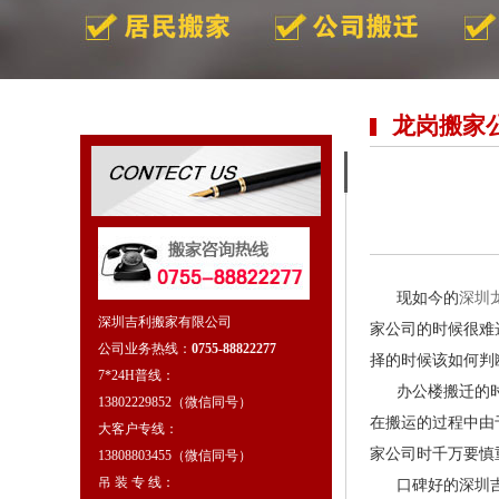
龙岗搬家
现如今的
深圳
深圳吉利搬家有限公司
家公司的时候很难
公司业务热线：
0755-88822277
择的时候该如何判
7*24H普线：
办公楼搬迁的时候
13802229852（微信同号）
在搬运的过程中由
大客户专线：
家公司时千万要慎
13808803455（微信同号）
吊 装 专 线：
口碑好的深圳吉利