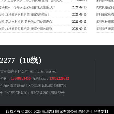
加工人适当收取多出部分的费用 原则：合理收取
2021-09-13
深圳葵冲搬家
吉利搬家：你每次搬家后如何处理旧家具?
2021-09-13
洗衣机搬家
公司-坑梓搬家家具拆装-搬家整理物品
2021-09-13
吉利搬家教
公司-深圳吉利搬家-延长防盗门使用寿命
2021-09-13
深圳坑梓搬家
公司-坑梓搬家家具拆装-搬家公司的建议
2021-09-13
深圳南头搬家
822277（10线）
深圳吉利搬家有限公司 All rights reserved.
咨询：
13808803455
假期值班：
13802229852
西丽街道曙光社区TCL国际E城G4栋B702
88号 工信部ICP备案：
粤ICP备2024258162号
版权所有 © 2000-2025 深圳吉利搬家有限公司 未经许可 严禁复制