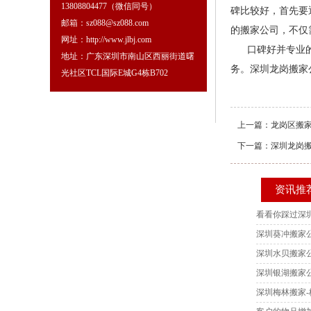
13808804477（微信同号）
碑比较好，首先要
邮箱：sz088@sz088.com
的搬家公司，不仅
网址：http://www.jlbj.com
口碑好并专业的深
地址：广东深圳市南山区西丽街道曙
务。深圳龙岗搬家
光社区TCL国际E城G4栋B702
上一篇：
龙岗区搬家
下一篇：
深圳龙岗
资讯推
看看你踩过深
深圳葵冲搬家公
深圳水贝搬家公
深圳银湖搬家
深圳梅林搬家-