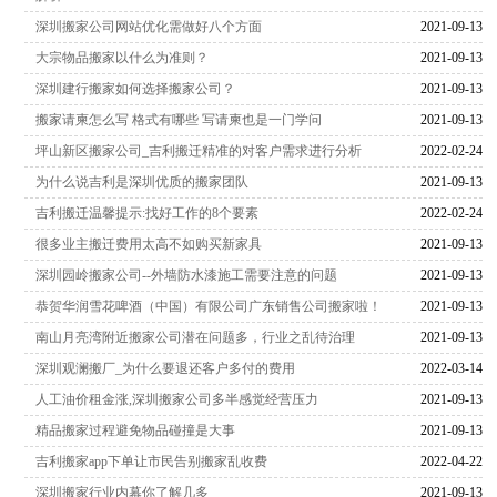
深圳搬家公司网站优化需做好八个方面
2021-09-13
大宗物品搬家以什么为准则？
2021-09-13
深圳建行搬家如何选择搬家公司？
2021-09-13
搬家请柬怎么写 格式有哪些 写请柬也是一门学问
2021-09-13
坪山新区搬家公司_吉利搬迁精准的对客户需求进行分析
2022-02-24
为什么说吉利是深圳优质的搬家团队
2021-09-13
吉利搬迁温馨提示:找好工作的8个要素
2022-02-24
很多业主搬迁费用太高不如购买新家具
2021-09-13
深圳园岭搬家公司--外墙防水漆施工需要注意的问题
2021-09-13
恭贺华润雪花啤酒（中国）有限公司广东销售公司搬家啦！
2021-09-13
南山月亮湾附近搬家公司潜在问题多，行业之乱待治理
2021-09-13
深圳观澜搬厂_为什么要退还客户多付的费用
2022-03-14
人工油价租金涨,深圳搬家公司多半感觉经营压力
2021-09-13
精品搬家过程避免物品碰撞是大事
2021-09-13
吉利搬家app下单让市民告别搬家乱收费
2022-04-22
深圳搬家行业内幕你了解几多
2021-09-13