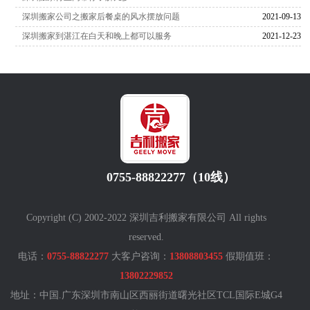
深圳搬家公司之搬家后餐桌的风水摆放问题
2021-09-13
深圳搬家到湛江在白天和晚上都可以服务
2021-12-23
0755-88822277（10线）
Copyright (C) 2002-2022 深圳吉利搬家有限公司 All rights
reserved.
电话：
0755-88822277
大客户咨询：
13808803455
假期值班：
13802229852
地址：中国.广东深圳市南山区西丽街道曙光社区TCL国际E城G4