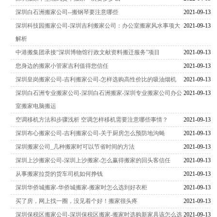
深圳白石洲搬家公司--搬钢琴要注意哪些
2021-09-13
深圳科技园搬家公司-深圳吉利搬家公司：办公室搬家风水事项大
2021-09-13
解析
中港搬集团承接“深圳博物馆行政文献资料搬迁服务”项目
2021-09-13
您身边的搬家小管家吉利值得您信任
2021-09-13
深圳皇岗搬家公司-吉利搬家公司-怎样选购高性价比的吸油烟机
2021-09-13
深圳白石洲专业搬家公司-深圳白石洲搬家-深圳专业搬家公司办公
2021-09-13
室搬家电脑搬运
空调移机方法和步骤浅析 空调怎样移机需要注意哪些事情？
2021-09-13
深圳布心搬家公司-吉利搬家公司-关于厨房怎么预防地沟蝇
2021-09-13
深圳搬家公司_几种搬家时可以节省时间的方法
2021-09-13
深圳上沙搬家公司-深圳上沙搬家-怎么赢得搬家的回头客信任
2021-09-13
从事搬家拉货的货车司机如何挣钱
2021-09-13
深圳华侨城搬家-华侨城搬家-搬家时怎么选到好衣柜
2021-09-13
买了房，网上找一圈，没见着个好！搬家很头疼
2021-09-13
深圳保税区搬家公司-深圳保税区搬家-搬家时选购新家具该怎么选
2021-09-13