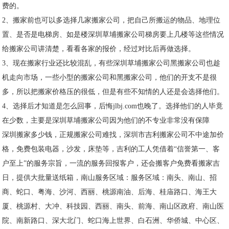
费的。
2、搬家前也可以多选择几家搬家公司，把自己所搬运的物品、地理位
置、是否是电梯房、如是楼深圳草埔搬家公司梯房要上几楼等这些情况
给搬家公司讲清楚，看看各家的报价，经过对比后再做选择。
3、现在搬家行业还比较混乱，有些深圳草埔搬家公司黑搬家公司也趁
机走向市场，一些小型的搬家公司和黑搬家公司，他们的开支不是很
多，所以把搬家价格压的很低，但是有些不知情的人还是会选择他们。
4、选择后才知道是怎么回事，后悔jlbj.com也晚了。选择他们的人毕竟
在少数，主要是深圳草埔搬家公司因为他们的不专业非常没有保障
深圳搬家多少钱，正规搬家公司难找，深圳市吉利搬家公司不中途加价
格，免费包装电器，沙发，床垫等，吉利的工人凭借着“信誉第一、客
户至上”的服务宗旨，一流的服务回报客户，还会搬客户免费看搬家吉
日，提供大批量送纸箱，南山服务区域：服务区域：南头、南山、招
商、蛇口、粤海、沙河、西丽、桃源南油、后海、桂庙路口、海王大
厦、桃源村、大冲、科技园、西丽、南头、前海、南山区政府、南山医
院、南新路口、深大北门、蛇口海上世界、白石洲、华侨城、中心区、