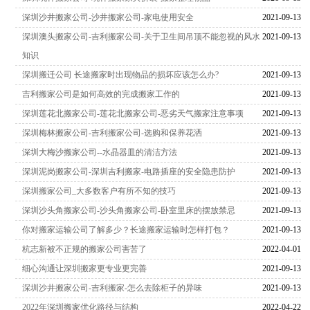
深圳沙井搬家公司-沙井搬家公司-家电使用安全
2021-09-13
深圳澳头搬家公司-吉利搬家公司-关于卫生间吊顶不能忽视的风水
2021-09-13
知识
深圳搬迁公司 长途搬家时出现物品的损坏应该怎么办?
2021-09-13
吉利搬家公司是如何高效的完成搬家工作的
2021-09-13
深圳莲花北搬家公司-莲花北搬家公司-恶劣天气搬家注意事项
2021-09-13
深圳梅林搬家公司-吉利搬家公司-选购和保养花洒
2021-09-13
深圳大梅沙搬家公司--水晶器皿的清洁方法
2021-09-13
深圳泥岗搬家公司-深圳吉利搬家-电路插座的安全隐患防护
2021-09-13
深圳搬家公司_大多数客户有所不知的技巧
2021-09-13
深圳沙头角搬家公司-沙头角搬家公司-卧室里床的摆放禁忌
2021-09-13
你对搬家运输公司了解多少？长途搬家运输时怎样打包？
2021-09-13
杭志新被不正规的搬家公司害苦了
2022-04-01
细心沟通让深圳搬家更专业更完善
2021-09-13
深圳沙井搬家公司-吉利搬家-怎么去除柜子的异味
2021-09-13
2022年深圳搬家优化路径与结构
2022-04-22