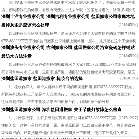
深圳盐田区搬家怎么去除暖水瓶中的水垢？暖水瓶用久了，里面会沉积一些水
垢，影响着我们的健康，有没有简便的办法去除呢？答案是肯定的，听听深圳沙湾
深圳土洋专业搬家公司-深圳吉利专业搬家公司-盐田搬家公司家庭木地
搬家为大家分享去除暖水瓶水垢的窍门。 1、用鸡蛋壳清洗。把两...
[2018/05/04]
板掉灰尘是应该怎么处理
盐田搬家公司家庭木地板掉灰尘是应该怎么处理？大家有这样的烦恼吗？刚擦
0755-88822277完干净的盐田搬家公司地板上面就落一层灰，尤其是在这个干燥柳树
深圳澳头专业搬家公司-吉利搬家公司-盐田搬家公司浴室瓷砖怎样铺贴
毛乱飞的季节里，我们的木地板就遭殃了，每天必须要清洁的，那么...
[2018/05/02]
最防水方法注意
盐田搬家公司浴室瓷砖怎样铺贴最防水？大家都知0755-88822277道浴室深圳搬
家公司常年与水打交道，里面潮湿严重，墙面贴的瓷砖也经常出现脱落现象。浴室
[2018/01/06]
深圳盐田港搬家-盐田港搬家-梳妆台的选择
装修的时候不光要做好防水工程，浴室瓷砖铺贴一样要十分用心。那...
1、梳妆台样式。每个人都有自己不同的审美盐田港搬家0755-88822277 眼光，
所以在外观选择上只要是个人喜欢就行，但梳妆台的外表最好选择用油漆刷过的，
这样容易清理，不至于化妆品渗透到梳妆台内，影响梳妆台的外观。...
深圳盐田港搬家公司-深圳盐田港搬家-关于节能灯故障怎么检查
1、排除假故障。关灯后节能灯深圳搬家公司有0755-88822277间隙
[2017/12/27]
性的闪光，这并不是灯的质量问题。主要原因是电工线路安装不规范，将开关设在
零线造成的。只要把进线端的零线与火线调换一下即可。使用了带氖灯的开关，...