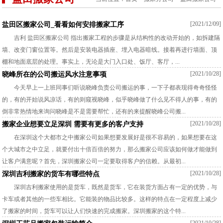
[2021/12/09]
盐田区搬家公司_看看如何安排搬家工序
吉利 盐田区搬家公司 指出搬家工程的步骤是从结构性的改动开始的，如拆建隔
墙、改变门窗位置等。然后是安装电器插座、埋入电器暗线。接着再进行墙面、顶
棚和地面底层的处理。事实上，无论是大门入口处、饭厅、客厅，...
[2021/10/28]
晓峰所在的公司搬运风水注意事项
今天早上一上班同事们听说晓峰负责公司搬运的事，一下子都表现得奇奇怪怪
的，有的开始说风凉话，有的则窥视晓峰，似乎晓峰做了什么见不得人的事，有的
倒非常热情地来询问晓峰是不是需要帮忙，还有的来提醒晓峰公司搬...
[2021/10/28]
搬家企业想要立足深圳 需要有更多的客户支持
在深圳这个大都市之中搬家公司如果想要发展好是很不容易的，如果想要在这
个大城市之中立足，就要付出十倍百倍的努力，那么搬家公司应该如何做才能做到
让客户满意呢？首先，深圳搬家公司一定要取得客户的信赖。从最初...
[2021/10/28]
深圳吉利搬家的货车有哪些特点
深圳吉利搬家使用的是货车，既然是货车，它在装货方面占有一定的优势，与
卡车或者其他的一些车相比。它能装的物品比较多。这样的特点在一定程度上减少
了搬家的时间，货车可以让人们快速的完成搬家。深圳搬家的这个特...