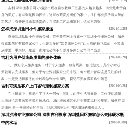
[2021/10/28]
深圳工艺品搬家包装运输简介
吉利 深圳搬家公司 小编指出现在喜欢收藏工艺品的人越来越多，有些是出于自
身的爱好，有些则是因为投资，这些收藏爱好者们的家中，往往都会摆放着大量的
工艺品，有些还是非常珍贵的，在深圳工艺品搬家时，这些东西则...
[2021/10/28]
怎样找深圳盐田小件搬家搬运
选择深圳盐田小件搬家公司，首先要在网上搜索一下深圳小件搬家公司，虽然
搜索出来的有很多家公司，但是太多的“知名搬家公司”让人看的眼花缭乱，不知该
从哪里下手为好。难道一家知名公司不可以开多家分公司吗？当然...
[2021/09/28]
吉利为用户创造高质量的服务体验
1、 做好个人搬家服务：对于个人搬家，服务周期一般比较短，几个小时或一
天就可以完成搬家，但对于专业深圳搬家公司来说，每个用户都应该是关注的对
象，一定要把握服务的全过程做到专业周到，切记不要在搬家途中随意...
[2021/09/28]
吉利可满足客户上门咨询定制搬家方案
在上班族中，租房占了很大一部分。同时，由于生活节奏快，工作变动频繁，
上班族也需要频繁更换租房地点。因此搬家和其他行业非常流行和规范。虽然在 深
圳搬家 是一件很琐碎的事情，但深圳搬家公司周到细致的服务让人...
深圳沙湾专业搬家公司-深圳吉利搬家-深圳盐田区搬家怎么去除暖水瓶
[2018/05/08]
中的水垢