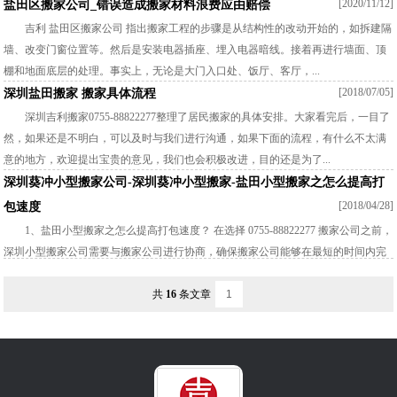
[2020/11/12]
盐田区搬家公司_错误造成搬家材料浪费应由赔偿
吉利 盐田区搬家公司 指出搬家工程的步骤是从结构性的改动开始的，如拆建隔
墙、改变门窗位置等。然后是安装电器插座、埋入电器暗线。接着再进行墙面、顶
棚和地面底层的处理。事实上，无论是大门入口处、饭厅、客厅，...
[2018/07/05]
深圳盐田搬家 搬家具体流程
深圳吉利搬家0755-88822277整理了居民搬家的具体安排。大家看完后，一目了
然，如果还是不明白，可以及时与我们进行沟通，如果下面的流程，有什么不太满
意的地方，欢迎提出宝贵的意见，我们也会积极改进，目的还是为了...
深圳葵冲小型搬家公司-深圳葵冲小型搬家-盐田小型搬家之怎么提高打
[2018/04/28]
包速度
1、盐田小型搬家之怎么提高打包速度？ 在选择 0755-88822277 搬家公司之前，
深圳小型搬家公司需要与搬家公司进行协商，确保搬家公司能够在最短的时间内完
成全部的搬家过程，搬家公司消耗的时间越少，搬家的效率越高，...
共
16
条文章
1