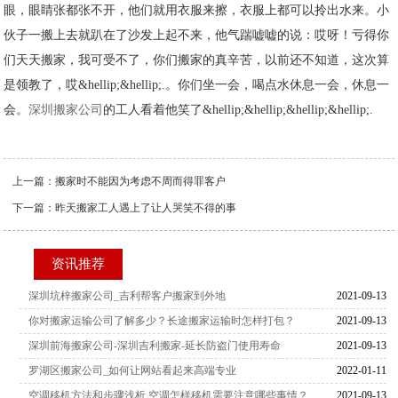
眼，眼睛张都张不开，他们就用衣服来擦，衣服上都可以拎出水来。小
伙子一搬上去就趴在了沙发上起不来，他气踹嘘嘘的说：哎呀！亏得你
们天天搬家，我可受不了，你们搬家的真辛苦，以前还不知道，这次算
是领教了，哎&hellip;&hellip;.。你们坐一会，喝点水休息一会，休息一
会。
深圳搬家公司
的工人看着他笑了&hellip;&hellip;&hellip;&hellip;.
上一篇：
搬家时不能因为考虑不周而得罪客户
下一篇：
昨天搬家工人遇上了让人哭笑不得的事
资讯推荐
深圳坑梓搬家公司_吉利帮客户搬家到外地
2021-09-13
你对搬家运输公司了解多少？长途搬家运输时怎样打包？
2021-09-13
深圳前海搬家公司-深圳吉利搬家-延长防盗门使用寿命
2021-09-13
罗湖区搬家公司_如何让网站看起来高端专业
2022-01-11
空调移机方法和步骤浅析 空调怎样移机需要注意哪些事情？
2021-09-13