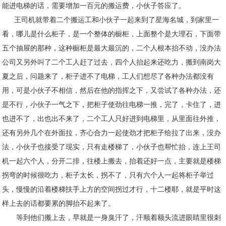
能进电梯的话，需要增加一百元的搬运费，小伙子答应了。
王司机就带着二个搬运工和小伙子一起来到了星海名城，到家里一
看，哪儿是什么柜子，是一个整体的橱柜，上面整个是大理石，下面带
五个抽屉的那种，这种橱柜是最大最沉的，二个人根本抬不动，没办法
公司又另外叫了二个工人赶了过去，四个人抬起来还吃力，搬到南岗大
夏之后，问题来了，柜子进不了电梯，工人们想尽了各种办法都没有
用，可是小伙子不相信，然后在他的指挥之下，又尝试了各种办法，还
是不行，小伙子一气之下，把柜子使劲往电梯一推，完了，卡住了，进
也进不了，出也出不来了，二个工人只好进到电梯里，从里面往外推，
还有另外几个在外面拉，齐心合力一起使劲才把柜子给拉了出来，没办
法，小伙子也接受了现实，只有走楼梯了，小伙子也帮忙抬，连上王司
机一起六个人，分开二排，往楼上搬去，抬着还好一点，主要就是楼梯
拐弯的时候很吃力，柜子太长，拐不了，只有六个人一起将柜子举过
头，慢慢的沿着楼梯扶手上方的空间拐过才行，十二楼耶，就是平时这
样上去的话都要累的脚抬不起来了。
等到他们搬上去，早就是一身臭汗了，汗顺着额头流进眼睛里很刺