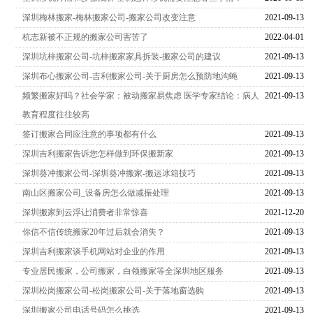
深圳梅林搬家-梅林搬家公司-搬家公司改变注意
2021-09-13
杭志新被不正规的搬家公司害苦了
2022-04-01
深圳坑梓搬家公司-坑梓搬家家具拆装-搬家公司的建议
2021-09-13
深圳布心搬家公司-吉利搬家公司-关于厨房怎么预防地沟蝇
2021-09-13
频繁搬家好吗？社会学家：被动搬家易焦虑 医学专家结论：病人
2021-09-13
教育程度往往较高
签订搬家合同应注意的事项都有什么
2021-09-13
深圳吉利搬家告诉您怎样做到环保搬新家
2021-09-13
深圳葵冲搬家公司-深圳葵冲搬家-搬运冰箱技巧
2021-09-13
南山区搬家公司_设备房怎么做减振处理
2021-09-13
深圳搬家到云浮让消费者非常惊喜
2021-12-20
你信不信传统搬家20年过后就会消失？
2021-09-13
深圳吉利搬家谈手机网站对企业的作用
2021-09-13
专业居民搬家，公司搬家，白领搬家等全深圳地区服务
2021-09-13
深圳松岗搬家公司-松岗搬家公司-关于落地窗选购
2021-09-13
深圳搬家公司电话号码怎么挑选
2021-09-13