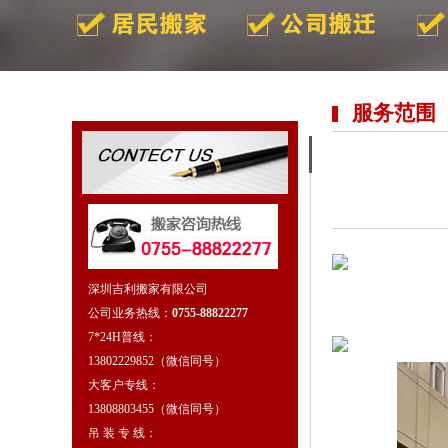
服务范围
深圳吉利搬家有限公司
公司业务热线：
0755-88822277
7*24H普线：
13802229852（微信同号）
大客户专线：
13808803455（微信同号）
吊 装 专 线：