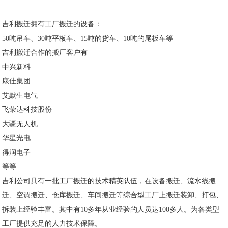
吉利搬迁拥有工厂搬迁的设备：
50
吨吊车、
30
吨平板车、
15
吨的货车、
10
吨的尾板车等
吉利搬迁合作的搬厂客户有
中兴新料
康佳集团
艾默生电气
飞荣达科技股份
大疆无人机
华星光电
得润电子
等等
吉利公司具有一批工厂搬迁的技术精英队伍，在设备搬迁、流水线搬
迁、空调搬迁、仓库搬迁、车间搬迁等综合型工厂上搬迁装卸、打包、
拆装上经验丰富。其中有
10
多年从业经验的人员达
100
多人。为各类型
工厂提供充足的人力技术保障。