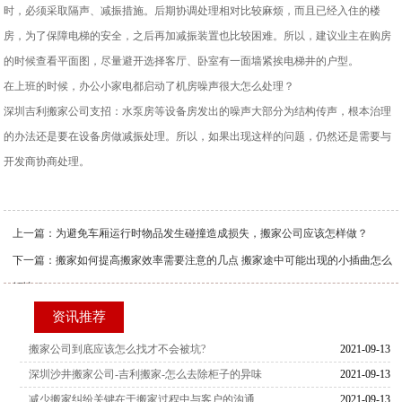
时，必须采取隔声、减振措施。后期协调处理相对比较麻烦，而且已经入住的楼
房，为了保障电梯的安全，之后再加减振装置也比较困难。所以，建议业主在购房
的时候查看平面图，尽量避开选择客厅、卧室有一面墙紧挨电梯井的户型。
在上班的时候，办公小家电都启动了机房噪声很大怎么处理
？
深圳
吉利
搬家公司
支招：水泵房等设备房发出的噪声大部分为结构传声，根本治理
的办法还是要在设备房做减振处理。所以，如果出现这样的问题，仍然还是需要与
开发商协商处理。
上一篇：
为避免车厢运行时物品发生碰撞造成损失，搬家公司应该怎样做？
下一篇：
搬家如何提高搬家效率需要注意的几点 搬家途中可能出现的小插曲怎么
解决？
资讯推荐
搬家公司到底应该怎么找才不会被坑?
2021-09-13
深圳沙井搬家公司-吉利搬家-怎么去除柜子的异味
2021-09-13
减少搬家纠纷关键在于搬家过程中与客户的沟通
2021-09-13