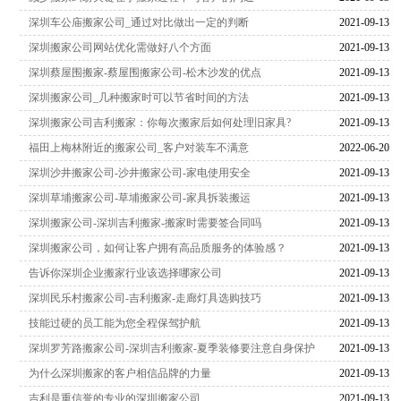
深圳车公庙搬家公司_通过对比做出一定的判断
2021-09-13
深圳搬家公司网站优化需做好八个方面
2021-09-13
深圳蔡屋围搬家-蔡屋围搬家公司-松木沙发的优点
2021-09-13
深圳搬家公司_几种搬家时可以节省时间的方法
2021-09-13
深圳搬家公司吉利搬家：你每次搬家后如何处理旧家具?
2021-09-13
福田上梅林附近的搬家公司_客户对装车不满意
2022-06-20
深圳沙井搬家公司-沙井搬家公司-家电使用安全
2021-09-13
深圳草埔搬家公司-草埔搬家公司-家具拆装搬运
2021-09-13
深圳搬家公司-深圳吉利搬家-搬家时需要签合同吗
2021-09-13
深圳搬家公司，如何让客户拥有高品质服务的体验感？
2021-09-13
告诉你深圳企业搬家行业该选择哪家公司
2021-09-13
深圳民乐村搬家公司-吉利搬家-走廊灯具选购技巧
2021-09-13
技能过硬的员工能为您全程保驾护航
2021-09-13
深圳罗芳路搬家公司-深圳吉利搬家-夏季装修要注意自身保护
2021-09-13
为什么深圳搬家的客户相信品牌的力量
2021-09-13
吉利是重信誉的专业的深圳搬家公司
2021-09-13