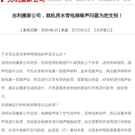
吉利搬家公司，就机房水管电梯噪声问题为您支招！
[ 发布日期：2020-08-25 ] 来源:
【打印此文】
【关闭窗口】
下水管总是传来哗哗啦啦的声音怎么办
？
深圳
吉利
搬家公司支招：
目前使用的都是
PVC材质的上下水管，这种管材较轻，隔
声性能不大好。可先在管材外包裹一层吸声材料，如羊毛吸声毡，再在吸声材料外
面包裹一层隔声毡，然后进行正常包管的处理。需要指出的是，对管材进行隔声处
理，最好在搬家完成前进行，不然需要将包管材的瓷砖打开再进行处理，损失较
大。
在电梯运行的时候有噪音怎么处理？
深圳
吉利
搬家公司支招：电梯噪声除了空气传声外，还有结构传声，所以还要对噪
声源进行处理，也就是在电梯井进行隔声隔振处理，业主需要同开发商进行协商处
理。住宅中电梯不应与卧室、起居室（厅）紧邻布置，凡受条件限制需要紧邻布置